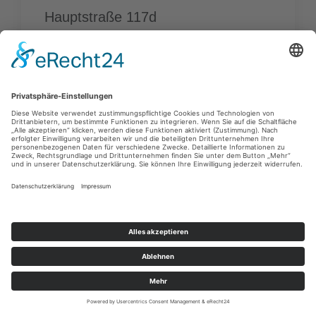
Hauptstraße 117d
51143 Köln Zündorf
02203 84547
www.ra-klass.de
Albert Besgen
Neusser Straße 21
51145 Köln Porz Eil
02203 32160